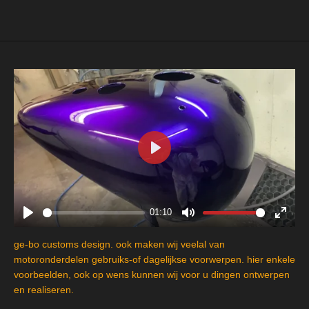
e
l
r
e
n
e
n
P
l
a
y
01:10
P
M
E
l
u
n
ge-bo customs design. ook maken wij veelal van
a
t
t
motoronderdelen gebruiks-of dagelijkse voorwerpen. hier enkele
y
e
e
voorbeelden, ook op wens kunnen wij voor u dingen ontwerpen
en realiseren.
r
f