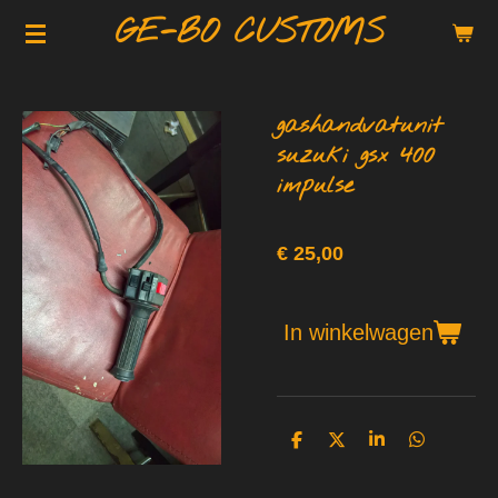
GE-BO CUSTOMS
Ga
direct
naar
de
gashandvatunit
hoofdinhoud
suzuki gsx 400
impulse
€ 25,00
In winkelwagen
D
D
S
D
e
e
h
e
l
e
a
l