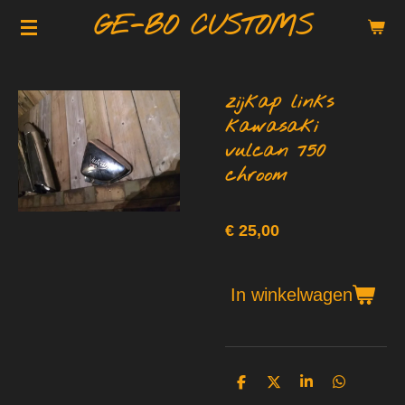
GE-BO CUSTOMS
Ga
direct
naar
de
zijkap links
hoofdinhoud
kawasaki
vulcan 750
chroom
€ 25,00
In winkelwagen
D
D
S
D
e
e
h
e