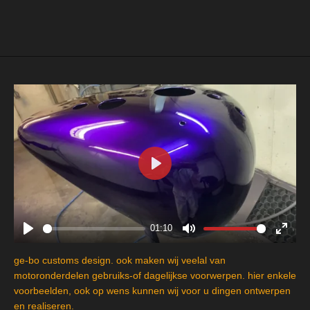
l
e
a
l
e
l
r
e
n
e
n
P
l
a
y
01:10
P
M
E
l
u
n
ge-bo customs design. ook maken wij veelal van
a
t
t
motoronderdelen gebruiks-of dagelijkse voorwerpen. hier enkele
y
e
e
voorbeelden, ook op wens kunnen wij voor u dingen ontwerpen
en realiseren.
r