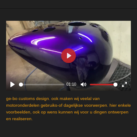
P
l
a
y
01:10
P
M
E
l
u
n
ge-bo customs design. ook maken wij veelal van
a
t
t
motoronderdelen gebruiks-of dagelijkse voorwerpen. hier enkele
y
e
e
voorbeelden, ook op wens kunnen wij voor u dingen ontwerpen
en realiseren.
r
f
u