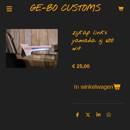
GE-BO CUSTOMS
Ga
direct
naar
de
zijkap links
hoofdinhoud
yamaha xj 600
wit
€ 25,00
In winkelwagen
D
D
S
D
e
e
h
e
l
e
a
l