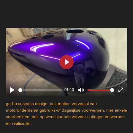
e
l
r
e
n
e
n
P
l
a
y
01:10
P
M
E
l
u
n
ge-bo customs design. ook maken wij veelal van
a
t
t
motoronderdelen gebruiks-of dagelijkse voorwerpen. hier enkele
y
e
e
voorbeelden, ook op wens kunnen wij voor u dingen ontwerpen
en realiseren.
r
f