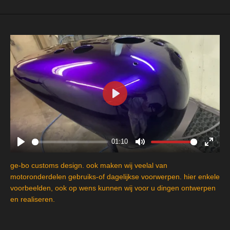
P
l
a
y
01:10
P
M
E
l
u
n
ge-bo customs design. ook maken wij veelal van
a
t
t
motoronderdelen gebruiks-of dagelijkse voorwerpen. hier enkele
y
e
e
voorbeelden, ook op wens kunnen wij voor u dingen ontwerpen
en realiseren.
r
f
u