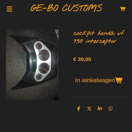
GE-BO CUSTOMS
Ga
direct
naar
de
cockpit honda vf
hoofdinhoud
750 interceptor
€ 30,00
In winkelwagen
D
D
S
D
e
e
h
e
l
e
a
l
e
l
r
e
n
e
n