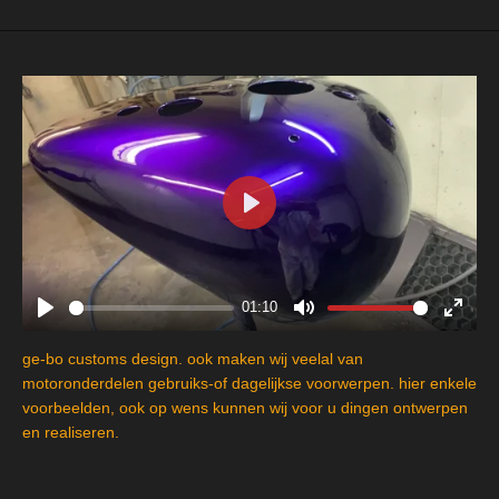
P
l
a
y
01:10
P
M
E
l
u
n
ge-bo customs design. ook maken wij veelal van
a
t
t
motoronderdelen gebruiks-of dagelijkse voorwerpen. hier enkele
y
e
e
voorbeelden, ook op wens kunnen wij voor u dingen ontwerpen
en realiseren.
r
f
u