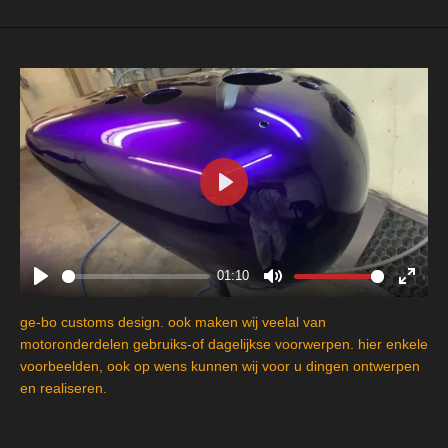
P
l
a
y
01:10
P
M
E
l
u
n
ge-bo customs design. ook maken wij veelal van
a
t
t
motoronderdelen gebruiks-of dagelijkse voorwerpen. hier enkele
y
e
e
voorbeelden, ook op wens kunnen wij voor u dingen ontwerpen
en realiseren.
r
f
u