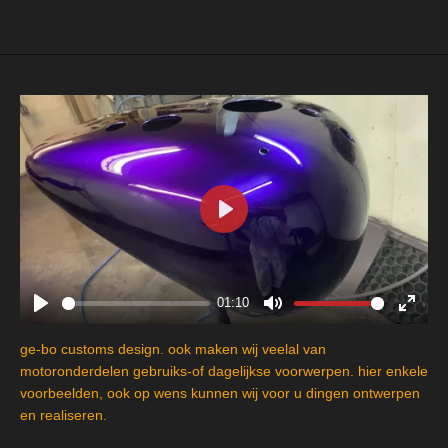
e
l
r
e
n
e
n
P
l
a
y
01:10
P
M
E
l
u
n
ge-bo customs design. ook maken wij veelal van
a
t
t
motoronderdelen gebruiks-of dagelijkse voorwerpen. hier enkele
y
e
e
voorbeelden, ook op wens kunnen wij voor u dingen ontwerpen
en realiseren.
r
f