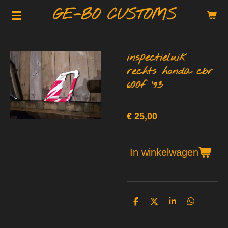
GE-BO CUSTOMS
Ga
direct
naar
de
inspectieluik
hoofdinhoud
rechts honda cbr
600f '93
€ 25,00
In winkelwagen
D
D
S
D
e
e
h
e
l
e
a
l