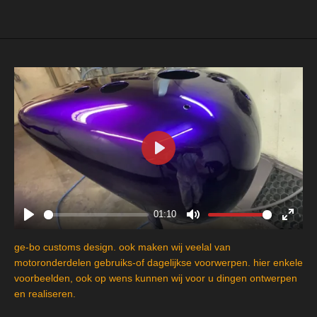
e
l
r
e
n
e
n
P
l
a
y
01:10
P
M
E
l
u
n
ge-bo customs design. ook maken wij veelal van
a
t
t
motoronderdelen gebruiks-of dagelijkse voorwerpen. hier enkele
y
e
e
voorbeelden, ook op wens kunnen wij voor u dingen ontwerpen
en realiseren.
r
f