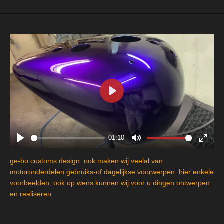
P
l
a
y
01:10
P
M
E
l
u
n
ge-bo customs design. ook maken wij veelal van
a
t
t
motoronderdelen gebruiks-of dagelijkse voorwerpen. hier enkele
y
e
e
voorbeelden, ook op wens kunnen wij voor u dingen ontwerpen
en realiseren.
r
f
u