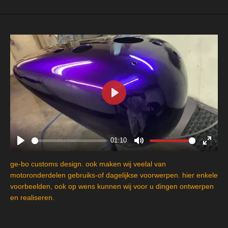
P
l
a
y
01:10
P
M
E
l
u
n
ge-bo customs design. ook maken wij veelal van
a
t
t
motoronderdelen gebruiks-of dagelijkse voorwerpen. hier enkele
y
e
e
voorbeelden, ook op wens kunnen wij voor u dingen ontwerpen
en realiseren.
r
f
u