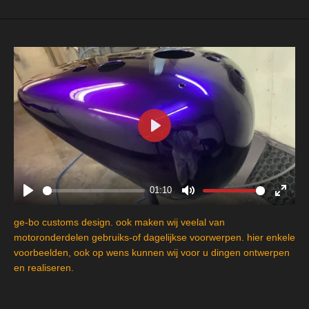
P
l
a
y
01:10
P
M
E
l
u
n
ge-bo customs design. ook maken wij veelal van
a
t
t
motoronderdelen gebruiks-of dagelijkse voorwerpen. hier enkele
y
e
e
voorbeelden, ook op wens kunnen wij voor u dingen ontwerpen
en realiseren.
r
f
u