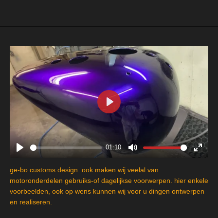
e
l
r
e
n
e
n
P
l
a
y
01:10
P
M
E
l
u
n
ge-bo customs design. ook maken wij veelal van
a
t
t
motoronderdelen gebruiks-of dagelijkse voorwerpen. hier enkele
y
e
e
voorbeelden, ook op wens kunnen wij voor u dingen ontwerpen
en realiseren.
r
f