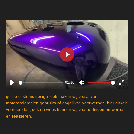
P
l
a
y
01:10
P
M
E
l
u
n
ge-bo customs design. ook maken wij veelal van
a
t
t
motoronderdelen gebruiks-of dagelijkse voorwerpen. hier enkele
y
e
e
voorbeelden, ook op wens kunnen wij voor u dingen ontwerpen
en realiseren.
r
f
u