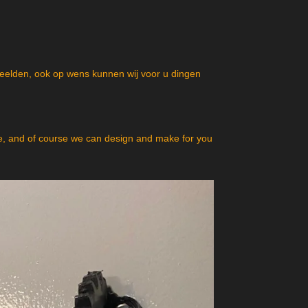
beelden, ook op wens kunnen wij voor u dingen
, and of course we can design and make for you