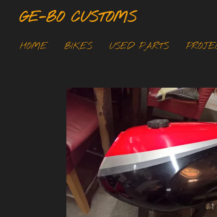
Ga
GE-BO CUSTOMS
direct
naar
HOME
BIKES
USED PARTS
PROJE
de
hoofdinhoud