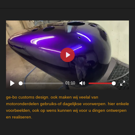
P
l
a
y
01:10
P
M
E
l
u
n
ge-bo customs design. ook maken wij veelal van
a
t
t
motoronderdelen gebruiks-of dagelijkse voorwerpen. hier enkele
y
e
e
voorbeelden, ook op wens kunnen wij voor u dingen ontwerpen
en realiseren.
r
f
u