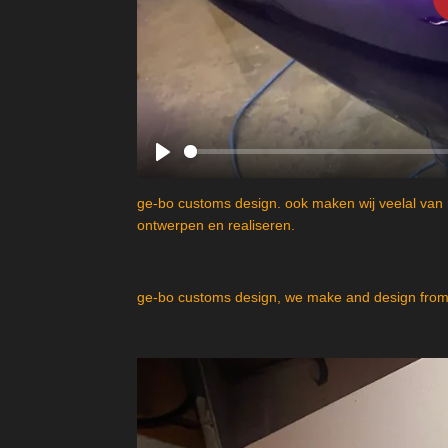
P
l
ge-bo customs design. ook maken wij veelal van 
a
ontwerpen en realiseren.
y
ge-bo customs design, we make and design from 