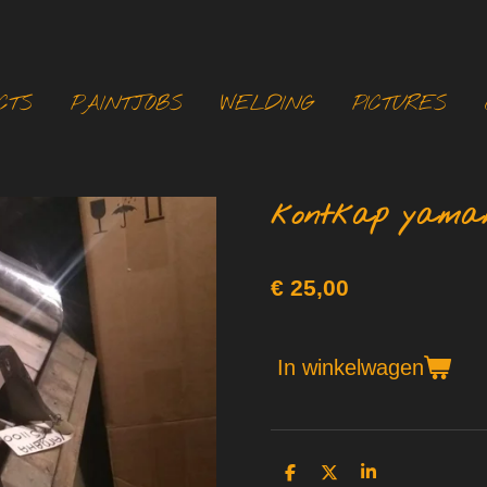
CTS
PAINTJOBS
WELDING
PICTURES
kontkap yamah
€ 25,00
In winkelwagen
D
D
S