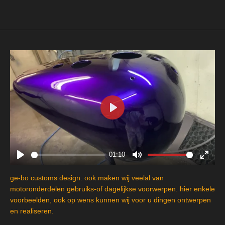
e
l
r
e
n
e
n
P
l
a
y
01:10
P
M
E
l
u
n
ge-bo customs design. ook maken wij veelal van
a
t
t
motoronderdelen gebruiks-of dagelijkse voorwerpen. hier enkele
y
e
e
voorbeelden, ook op wens kunnen wij voor u dingen ontwerpen
en realiseren.
r
f