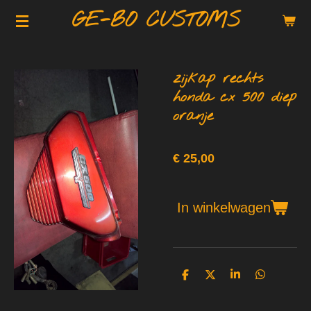
GE-BO CUSTOMS
Ga
direct
naar
de
zijkap rechts
hoofdinhoud
honda cx 500 diep
oranje
€ 25,00
In winkelwagen
D
D
S
D
e
e
h
e
l
e
a
l