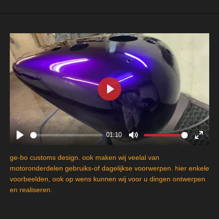
P
l
a
y
01:10
P
M
E
l
u
n
ge-bo customs design. ook maken wij veelal van
a
t
t
motoronderdelen gebruiks-of dagelijkse voorwerpen. hier enkele
y
e
e
voorbeelden, ook op wens kunnen wij voor u dingen ontwerpen
en realiseren.
r
f
u