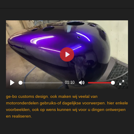
P
l
a
y
01:10
P
M
E
l
u
n
ge-bo customs design. ook maken wij veelal van
a
t
t
motoronderdelen gebruiks-of dagelijkse voorwerpen. hier enkele
y
e
e
voorbeelden, ook op wens kunnen wij voor u dingen ontwerpen
en realiseren.
r
f
u