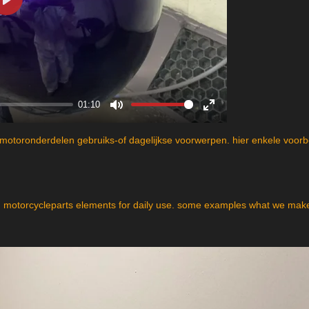
P
l
a
y
01:10
M
E
u
n
motoronderdelen gebruiks-of dagelijkse voorwerpen. hier enkele voor
t
t
e
e
r
f
motorcycleparts elements for daily use. some examples what we make
u
l
l
s
c
r
e