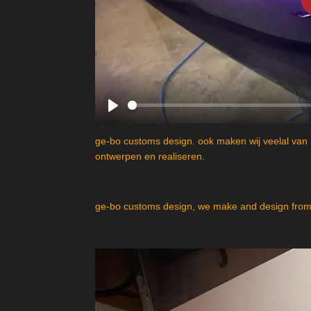
P
l
ge-bo customs design. ook maken wij veelal van 
a
ontwerpen en realiseren.
y
ge-bo customs design, we make and design from 