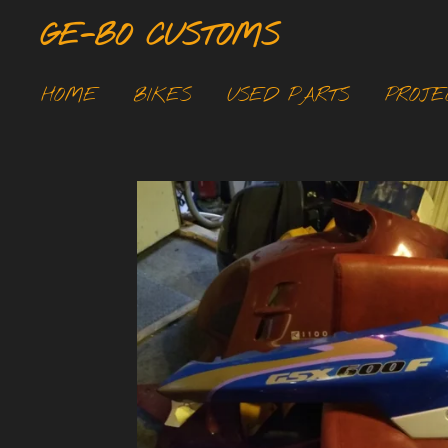
Ga
GE-BO CUSTOMS
direct
naar
HOME
BIKES
USED PARTS
PROJE
de
hoofdinhoud