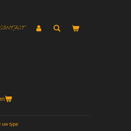
CONTACT
en
or uw type