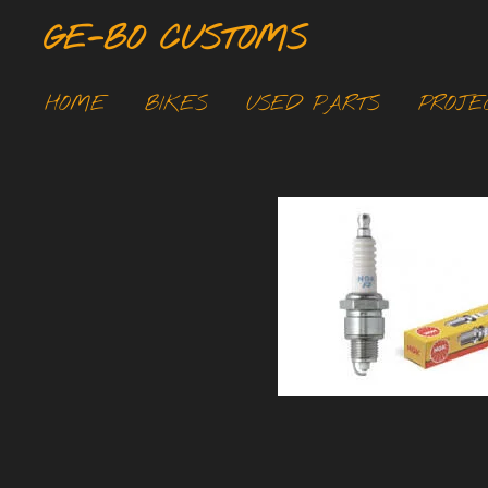
Ga
GE-BO CUSTOMS
direct
naar
HOME
BIKES
USED PARTS
PROJE
de
hoofdinhoud