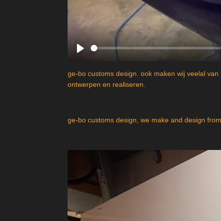
P
l
ge-bo customs design. ook maken wij veelal van 
a
ontwerpen en realiseren.
y
ge-bo customs design, we make and design from 