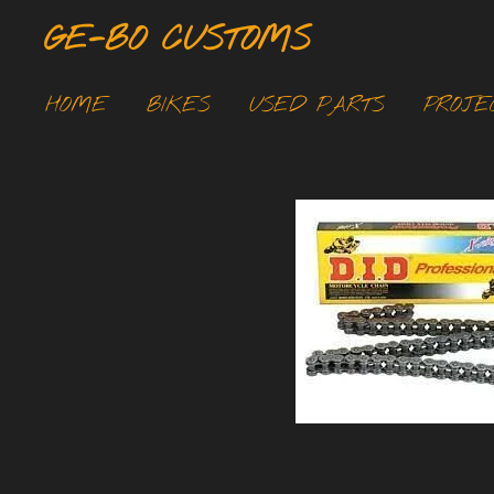
Ga
GE-BO CUSTOMS
direct
naar
HOME
BIKES
USED PARTS
PROJE
de
hoofdinhoud