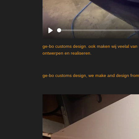
P
l
ge-bo customs design. ook maken wij veelal van 
a
ontwerpen en realiseren.
y
ge-bo customs design, we make and design from 