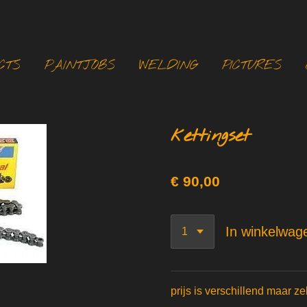
CTS
PAINTJOBS
WELDING
PICTURES
kettingset
€ 90,00
In winkelwag
prijs is verschillend maar z