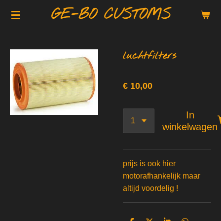
GE-BO CUSTOMS
Ga
direct
naar
de
luchtfilters
hoofdinhoud
€ 10,00
In
winkelwagen
prijs is ook hier
motorafhankelijk maar
altijd voordelig !