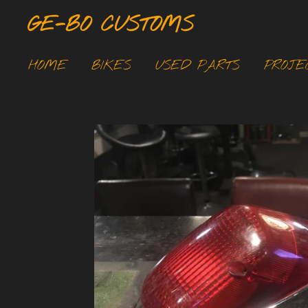
Ga
GE-BO CUSTOMS
direct
naar
HOME
BIKES
USED PARTS
PROJE
de
hoofdinhoud