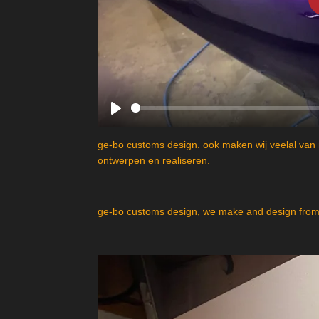
P
l
ge-bo customs design. ook maken wij veelal van 
a
ontwerpen en realiseren.
y
ge-bo customs design, we make and design from 