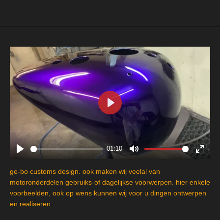
e
l
r
e
n
e
n
P
l
a
y
01:10
P
M
E
l
u
n
ge-bo customs design. ook maken wij veelal van
a
t
t
motoronderdelen gebruiks-of dagelijkse voorwerpen. hier enkele
y
e
e
voorbeelden, ook op wens kunnen wij voor u dingen ontwerpen
en realiseren.
r
f