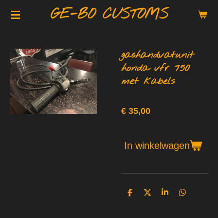
GE-BO CUSTOMS
Ga
direct
naar
de
gashandvatunit
hoofdinhoud
honda vfr 750
met kabels
€ 35,00
In winkelwagen
D
D
S
D
e
e
h
e
l
e
a
l