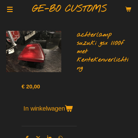
GE-BO CUSTOMS
Ga
direct
naar
de
achterlamp
hoofdinhoud
suzuki gsx 1100f
met
kentekenverlichti
ng
€ 20,00
In winkelwagen