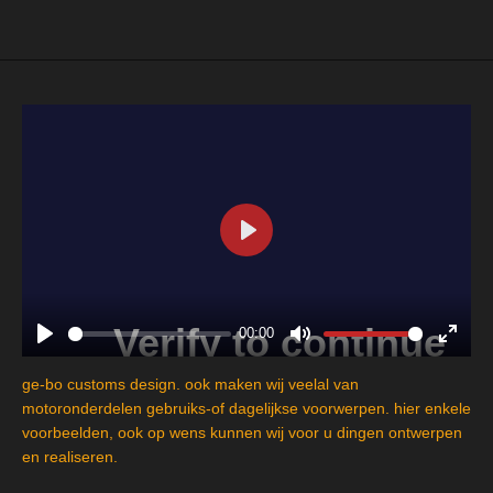
e
l
r
e
n
e
n
P
l
a
y
00:00
P
M
E
l
u
n
ge-bo customs design. ook maken wij veelal van
a
t
t
motoronderdelen gebruiks-of dagelijkse voorwerpen. hier enkele
y
e
e
voorbeelden, ook op wens kunnen wij voor u dingen ontwerpen
en realiseren.
r
f