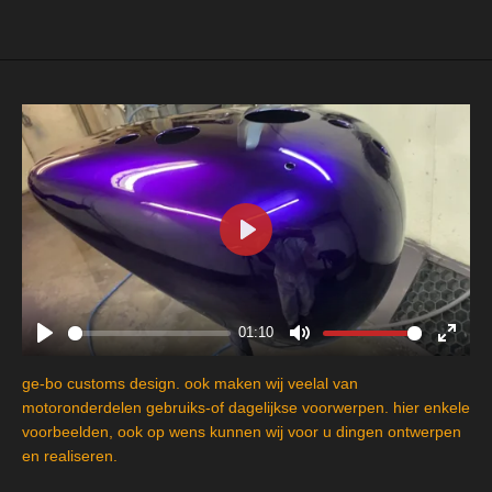
e
l
r
e
n
e
n
P
l
a
y
01:10
P
M
E
l
u
n
ge-bo customs design. ook maken wij veelal van
a
t
t
motoronderdelen gebruiks-of dagelijkse voorwerpen. hier enkele
y
e
e
voorbeelden, ook op wens kunnen wij voor u dingen ontwerpen
en realiseren.
r
f