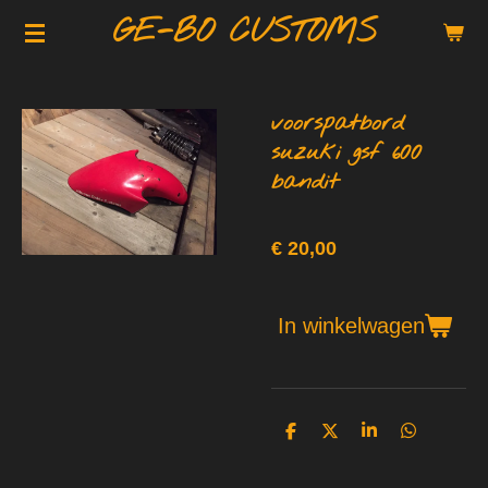
GE-BO CUSTOMS
Ga
direct
naar
de
voorspatbord
hoofdinhoud
suzuki gsf 600
bandit
€ 20,00
In winkelwagen
D
D
S
D
e
e
h
e
l
e
a
l