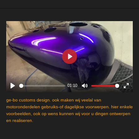
P
l
a
y
01:10
P
M
E
l
u
n
ge-bo customs design. ook maken wij veelal van
a
t
t
motoronderdelen gebruiks-of dagelijkse voorwerpen. hier enkele
y
e
e
voorbeelden, ook op wens kunnen wij voor u dingen ontwerpen
en realiseren.
r
f
u