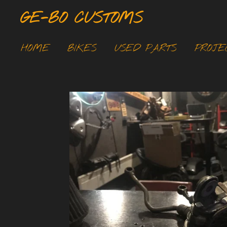
Ga
GE-BO CUSTOMS
direct
naar
HOME
BIKES
USED PARTS
PROJE
de
hoofdinhoud