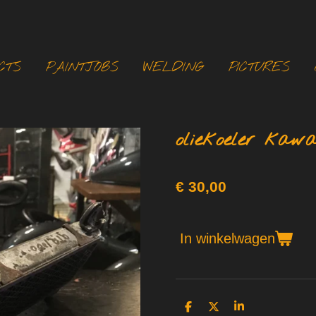
CTS
PAINTJOBS
WELDING
PICTURES
oliekoeler kawa
€ 30,00
In winkelwagen
D
D
S