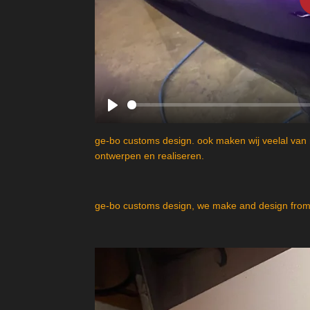
P
l
ge-bo customs design. ook maken wij veelal van 
a
ontwerpen en realiseren.
y
ge-bo customs design, we make and design from 