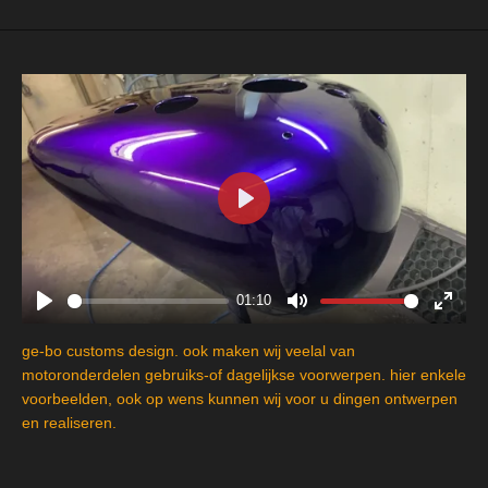
P
l
a
y
01:10
P
M
E
l
u
n
ge-bo customs design. ook maken wij veelal van
a
t
t
motoronderdelen gebruiks-of dagelijkse voorwerpen. hier enkele
y
e
e
voorbeelden, ook op wens kunnen wij voor u dingen ontwerpen
en realiseren.
r
f
u