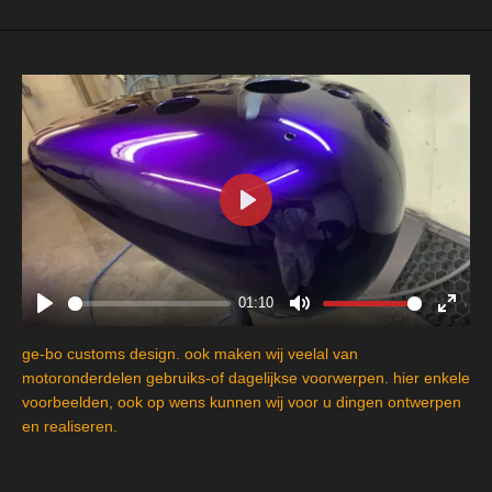
P
l
a
y
01:10
P
M
E
l
u
n
ge-bo customs design. ook maken wij veelal van
a
t
t
motoronderdelen gebruiks-of dagelijkse voorwerpen. hier enkele
y
e
e
voorbeelden, ook op wens kunnen wij voor u dingen ontwerpen
en realiseren.
r
f
u