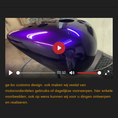
P
l
a
y
01:10
P
M
E
l
u
n
ge-bo customs design. ook maken wij veelal van
a
t
t
motoronderdelen gebruiks-of dagelijkse voorwerpen. hier enkele
y
e
e
voorbeelden, ook op wens kunnen wij voor u dingen ontwerpen
en realiseren.
r
f
u