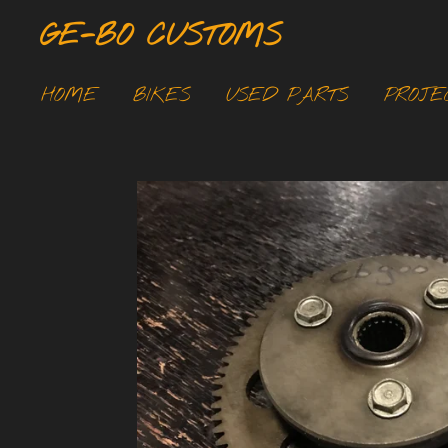
Ga
GE-BO CUSTOMS
direct
naar
HOME
BIKES
USED PARTS
PROJE
de
hoofdinhoud