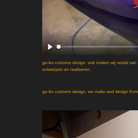
P
l
ge-bo customs design. ook maken wij veelal van 
a
ontwerpen en realiseren.
y
ge-bo customs design, we make and design from 