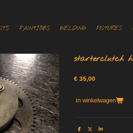
CTS
PAINTJOBS
WELDING
PICTURES
starterclutch 
€ 35,00
In winkelwagen
D
D
S