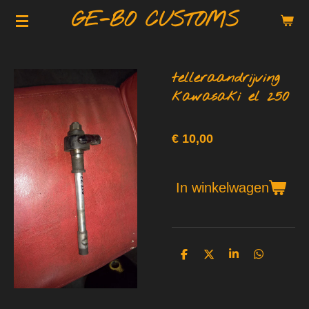
GE-BO CUSTOMS
Ga
direct
naar
de
telleraandrijving
hoofdinhoud
kawasaki el 250
€ 10,00
In winkelwagen
D
D
S
D
e
e
h
e
l
e
a
l
e
l
r
e
n
e
n