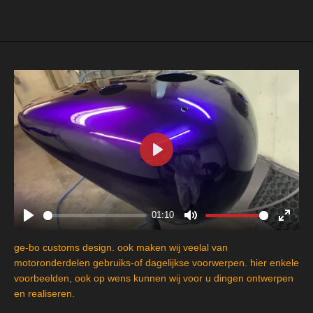
P
l
a
y
01:10
P
M
E
l
u
n
ge-bo customs design. ook maken wij veelal van
a
t
t
motoronderdelen gebruiks-of dagelijkse voorwerpen. hier enkele
y
e
e
voorbeelden, ook op wens kunnen wij voor u dingen ontwerpen
en realiseren.
r
f