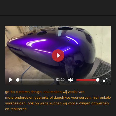
P
l
a
y
01:10
P
M
E
l
u
n
ge-bo customs design. ook maken wij veelal van
a
t
t
motoronderdelen gebruiks-of dagelijkse voorwerpen. hier enkele
y
e
e
voorbeelden, ook op wens kunnen wij voor u dingen ontwerpen
en realiseren.
r
f