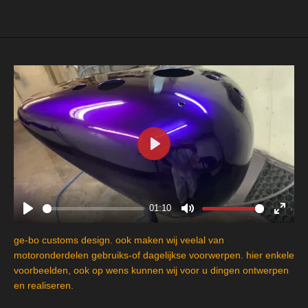
e
l
r
e
n
e
n
P
l
a
y
01:10
P
M
E
l
u
n
ge-bo customs design. ook maken wij veelal van
a
t
t
motoronderdelen gebruiks-of dagelijkse voorwerpen. hier enkele
y
e
e
voorbeelden, ook op wens kunnen wij voor u dingen ontwerpen
en realiseren.
r
f