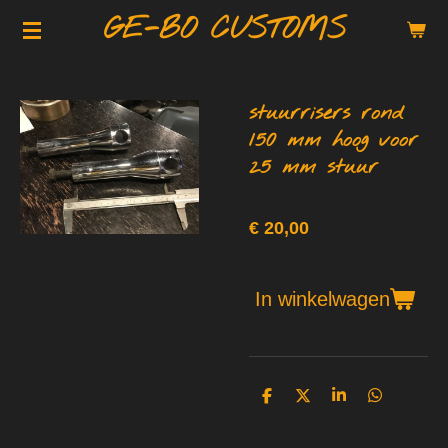
GE-BO CUSTOMS
Ga
direct
naar
de
stuurrisers rond
hoofdinhoud
150 mm hoog voor
25 mm stuur
€ 20,00
In winkelwagen
D
D
S
D
e
e
h
e
l
e
a
l