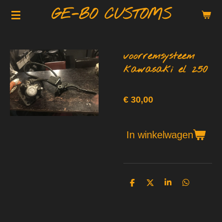
GE-BO CUSTOMS
Ga
direct
naar
de
voorremsysteem
hoofdinhoud
kawasaki el 250
€ 30,00
In winkelwagen
D
D
S
D
e
e
h
e
l
e
a
l
e
l
r
e
n
e
n