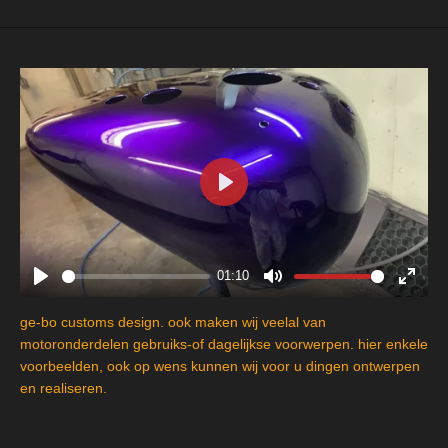
P
l
a
y
01:10
P
M
E
l
u
n
ge-bo customs design. ook maken wij veelal van
a
t
t
motoronderdelen gebruiks-of dagelijkse voorwerpen. hier enkele
y
e
e
voorbeelden, ook op wens kunnen wij voor u dingen ontwerpen
en realiseren.
r
f
u