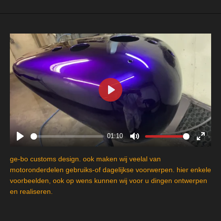
P
l
a
y
01:10
P
M
E
l
u
n
ge-bo customs design. ook maken wij veelal van
a
t
t
motoronderdelen gebruiks-of dagelijkse voorwerpen. hier enkele
y
e
e
voorbeelden, ook op wens kunnen wij voor u dingen ontwerpen
en realiseren.
r
f
u