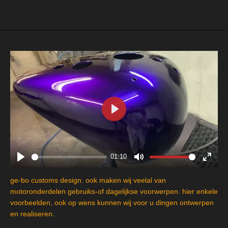
P
l
a
y
01:10
P
M
E
l
u
n
ge-bo customs design. ook maken wij veelal van
a
t
t
motoronderdelen gebruiks-of dagelijkse voorwerpen. hier enkele
y
e
e
voorbeelden, ook op wens kunnen wij voor u dingen ontwerpen
en realiseren.
r
f