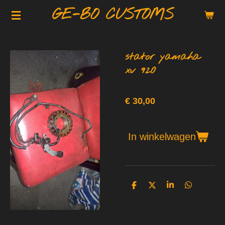
GE-BO CUSTOMS
Ga
direct
naar
de
stator yamaha
hoofdinhoud
xv 920
€ 30,00
In winkelwagen
D
D
S
D
e
e
h
e
l
e
a
l
e
l
r
e
n
e
n