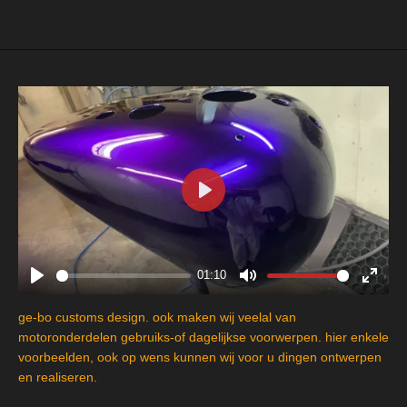
e
l
r
e
n
e
n
P
l
a
y
01:10
P
M
E
l
u
n
ge-bo customs design. ook maken wij veelal van
a
t
t
motoronderdelen gebruiks-of dagelijkse voorwerpen. hier enkele
y
e
e
voorbeelden, ook op wens kunnen wij voor u dingen ontwerpen
en realiseren.
r
f