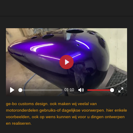
e
l
r
e
n
e
n
P
l
a
y
01:10
P
M
E
l
u
n
ge-bo customs design. ook maken wij veelal van
a
t
t
motoronderdelen gebruiks-of dagelijkse voorwerpen. hier enkele
y
e
e
voorbeelden, ook op wens kunnen wij voor u dingen ontwerpen
en realiseren.
r
f