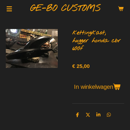
GE-BO CUSTOMS
Ga
direct
naar
de
kettingkast,
hoofdinhoud
hugger honda cbr
600f
€ 25,00
In winkelwagen
D
D
S
D
e
e
h
e
l
e
a
l