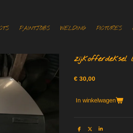
CTS
PAINTJOBS
WELDING
PICTURES
zijkofferdeksel 
€ 30,00
In winkelwagen
D
D
S