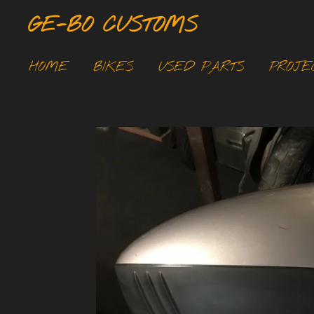
Ga
GE-BO CUSTOMS
direct
naar
HOME
BIKES
USED PARTS
PROJE
de
hoofdinhoud