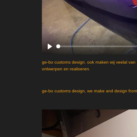
P
l
ge-bo customs design. ook maken wij veelal van 
a
ontwerpen en realiseren.
y
ge-bo customs design, we make and design from 