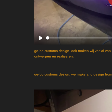
P
l
ge-bo customs design. ook maken wij veelal van 
a
ontwerpen en realiseren.
y
ge-bo customs design, we make and design from 