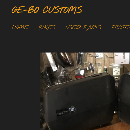
Ga
GE-BO CUSTOMS
direct
naar
HOME
BIKES
USED PARTS
PROJE
de
hoofdinhoud