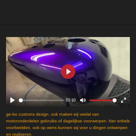
l
e
a
l
e
l
r
e
n
e
n
P
l
a
y
01:10
P
M
E
l
u
n
ge-bo customs design. ook maken wij veelal van
a
t
t
motoronderdelen gebruiks-of dagelijkse voorwerpen. hier enkele
y
e
e
voorbeelden, ook op wens kunnen wij voor u dingen ontwerpen
en realiseren.
r