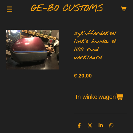
GE-BO CUSTOMS
Ga
direct
naar
de
zijkofferdeksel
hoofdinhoud
links honda st
1100 rood
verkleurd
€ 20,00
In winkelwagen
D
D
S
D
e
e
h
e