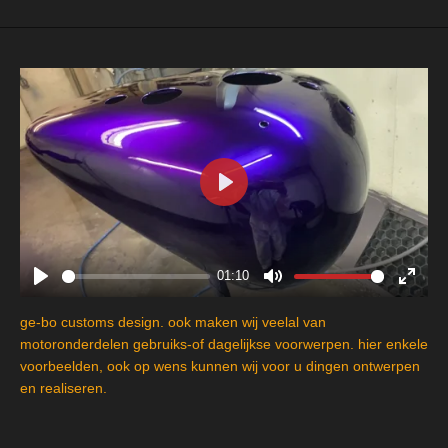
P
l
a
y
01:10
P
M
E
l
u
n
ge-bo customs design. ook maken wij veelal van
a
t
t
motoronderdelen gebruiks-of dagelijkse voorwerpen. hier enkele
y
e
e
voorbeelden, ook op wens kunnen wij voor u dingen ontwerpen
en realiseren.
r
f
u