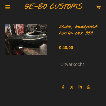
GE-BO CUSTOMS
Ga
direct
naar
de
zadel, buddyseat
hoofdinhoud
honda cbx 550
€ 40,00
Uitverkocht
D
D
S
D
e
e
h
e
l
e
a
l
e
l
r
e
n
e
n