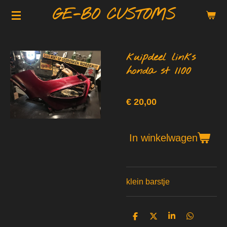
GE-BO CUSTOMS
Ga
direct
naar
de
kuipdeel links
hoofdinhoud
honda st 1100
€ 20,00
In winkelwagen
klein barstje
D
D
S
D