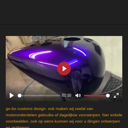
e
e
h
e
l
e
a
l
e
l
r
e
n
e
n
P
l
a
y
01:10
P
M
E
l
u
n
ge-bo customs design. ook maken wij veelal van
a
t
t
motoronderdelen gebruiks-of dagelijkse voorwerpen. hier enkele
y
e
e
voorbeelden, ook op wens kunnen wij voor u dingen ontwerpen
en realiseren.
r