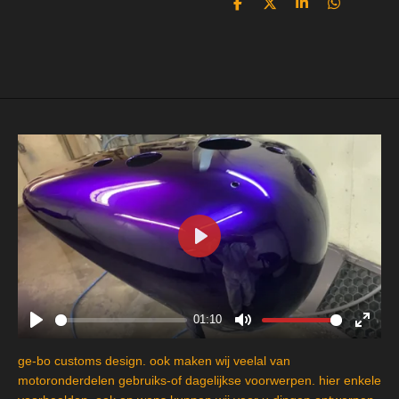
D
D
S
D
e
e
h
e
l
e
a
l
e
l
r
e
n
e
n
P
l
a
y
01:10
P
M
E
l
u
n
ge-bo customs design. ook maken wij veelal van
a
t
t
motoronderdelen gebruiks-of dagelijkse voorwerpen. hier enkele