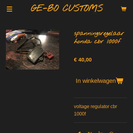
GE-BO CUSTOMS
Ga
direct
naar
de
spanningsregelaar
hoofdinhoud
honda cbr 1000f
€ 40,00
In winkelwagen
voltage regulator cbr
1000f