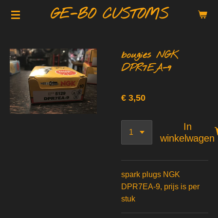
GE-BO CUSTOMS
Ga
direct
naar
de
bougies NGK
hoofdinhoud
DPR7EA-9
€ 3,50
In
winkelwagen
spark plugs NGK
DPR7EA-9, prijs is per
stuk